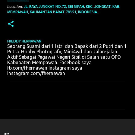
Location:
JL. RAYA JUNGKAT NO.72, SEI NIPAH, KEC. JONGKAT, KAB.
MEMPAWAH, KALIMANTAN BARAT 78351, INDONESIA
FREDDY HERNAWAN
Seorang Suami dari 1 Istri dan Bapak dari 2 Putri dan 1
Putra. Hobby Photografy, Mini4wd dan Jalan-jalan.
Aktif Sebagai Pegawai Negeri Sipil di Salah satu OPD
Kabupaten Mempawah. Facebook saya
fb.com/fhernawan Instagram saya
instagram.com/fhernawan
K
o
m
e
n
t