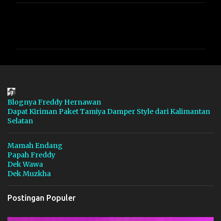
K
o
m
e
n
t
a
Blognya Freddy Hernawan
Dapat Kiriman Paket Tamiya Damper Style dari Kalimantan
r
Selatan
Mamah Endang
Papah Freddy
Dek Wawa
Dek Muzkha
Postingan Populer