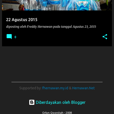
i
n
g
22 Agustus 2015
a
diposting oleh
Freddy Hernawan
pada tanggal
Agustus 23, 2015
n
0
Supported by:
fhernawan.my.id
&
Hernawan.Net
Diberdayakan oleh Blogger
Orlyn Qoonitah - 2008